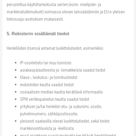
perusteltua käyttötarkoitusta varten (esim. mielipide- ja
markkinatutkimukset) voimassa olevan lainsäädännön ja EU:n yleisen
tietosuoja-asetuksen mukaisesti.
5. Rekisterin sisältämät tiedot
Henkilöiden itsensä antamat luokittelutiedot, esimerkiksi:
IP-osoitetieto tai muu tunniste
asiakaspalautteesta ja -lomakkeista saadut tiedot
tilaus-, laskutus- ja toimitustiedot
evästeiden kautta saadut tiedot
sosiaalisen median kautta kerättävä informaatio
SPHI verkkopalvelun kautta saadut tiedot
yrityksen ja/tai henkilön etu- ja sukunimi, osoite,
puhelinnumero, sähköpostiosoite,
yleisesti saatavilla olevat luokittelutiedot, sekä tiedot
markkinointiluvista ja -kielloista
muut asiakkaan suostumuksella kerättävät henkilötiedot.