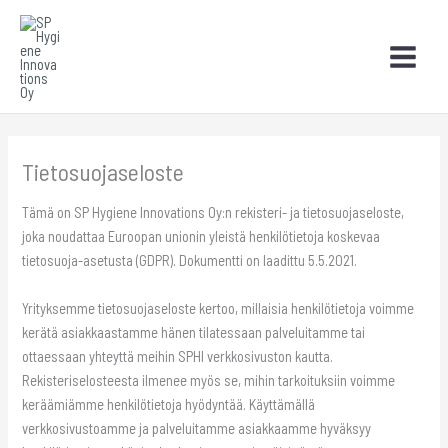
Siirry
sisältöön
Tietosuojaseloste
Tämä on SP Hygiene Innovations Oy:n rekisteri- ja tietosuojaseloste,
joka noudattaa Euroopan unionin yleistä henkilötietoja koskevaa
tietosuoja-asetusta (GDPR). Dokumentti on laadittu 5.5.2021.
Yrityksemme tietosuojaseloste kertoo, millaisia henkilötietoja voimme
kerätä asiakkaastamme hänen tilatessaan palveluitamme tai
ottaessaan yhteyttä meihin SPHI verkkosivuston kautta.
Rekisteriselosteesta ilmenee myös se, mihin tarkoituksiin voimme
keräämiämme henkilötietoja hyödyntää. Käyttämällä
verkkosivustoamme ja palveluitamme asiakkaamme hyväksyy