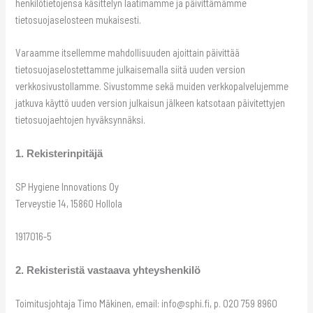
henkilötietojensa käsittelyn laatimamme ja päivittämämme
tietosuojaselosteen mukaisesti.
Varaamme itsellemme mahdollisuuden ajoittain päivittää
tietosuojaselostettamme julkaisemalla siitä uuden version
verkkosivustollamme. Sivustomme sekä muiden verkkopalvelujemme
jatkuva käyttö uuden version julkaisun jälkeen katsotaan päivitettyjen
tietosuojaehtojen hyväksynnäksi.
1. Rekisterinpitäjä
SP Hygiene Innovations Oy
Terveystie 14, 15860 Hollola
1917016-5
2. Rekisteristä vastaava yhteyshenkilö
Toimitusjohtaja Timo Mäkinen, email: info@sphi.fi, p. 020 759 8960