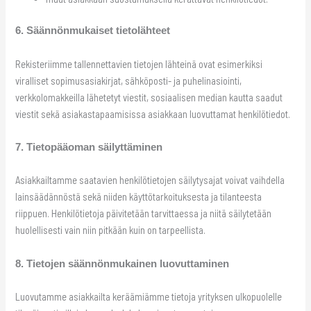
6. Säännönmukaiset tietolähteet
Rekisteriimme tallennettavien tietojen lähteinä ovat esimerkiksi
viralliset sopimusasiakirjat, sähköposti- ja puhelinasiointi,
verkkolomakkeilla lähetetyt viestit, sosiaalisen median kautta saadut
viestit sekä asiakastapaamisissa asiakkaan luovuttamat henkilötiedot.
7. Tietopääoman säilyttäminen
Asiakkailtamme saatavien henkilötietojen säilytysajat voivat vaihdella
lainsäädännöstä sekä niiden käyttötarkoituksesta ja tilanteesta
riippuen. Henkilötietoja päivitetään tarvittaessa ja niitä säilytetään
huolellisesti vain niin pitkään kuin on tarpeellista.
8. Tietojen säännönmukainen luovuttaminen
Luovutamme asiakkailta keräämiämme tietoja yrityksen ulkopuolelle