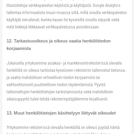
tilastotietoja verkkopalvelun käytöstä ja käyttäjistä. Google Analytics
tallentaa informaatiota muun muassa siitä, millä sivuilla verkkopalvelun
käyttäjät vierailevat, kuinka kauan he kyseisillä sivuilla viipyvät sekä
mitä linkkejä klikkaavat verkkopalvelussa asioidessaan.
12. Tarkastusoikeus ja oikeus vaatia henkilötiedon
korjaamista
Jokaisella yrityksemme asiakas- ja markkinointirekisterissä olevalla
henkilöllä on oikeus tarkistaa kyseiseen rekisteriin tallennetut tietonsa,
ja vaatia mahdollisen virheellisen tiedon korjaamista tai
vaihtoehtoisesti puutteellisen tiedon täydentämistä. Pyyntö
tallennettujen henkilötietojen tarkistamisesta sekä mahdollinen
oikaisupyyntö tulee tehdä rekisterinpitäjällemme kirjallisesti.
13. Muut henkilötietojen käsittelyyn liittyvät oikeudet
Yrityksemme rekisterissä olevalla henkilöllä on oikeus pyytää häntä