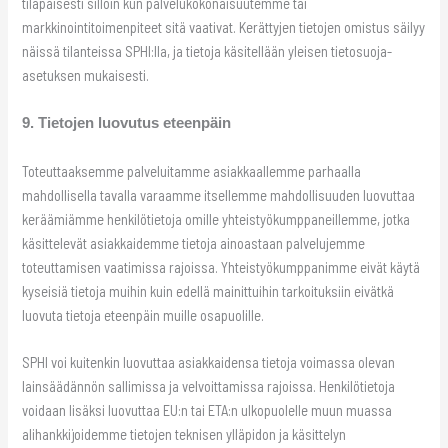
tilapäisesti silloin kun palvelukokonaisuutemme tai
markkinointitoimenpiteet sitä vaativat. Kerättyjen tietojen omistus säilyy
näissä tilanteissa SPHI:lla, ja tietoja käsitellään yleisen tietosuoja-
asetuksen mukaisesti.
9. Tietojen luovutus eteenpäin
Toteuttaaksemme palveluitamme asiakkaallemme parhaalla
mahdollisella tavalla varaamme itsellemme mahdollisuuden luovuttaa
keräämiämme henkilötietoja omille yhteistyökumppaneillemme, jotka
käsittelevät asiakkaidemme tietoja ainoastaan palvelujemme
toteuttamisen vaatimissa rajoissa. Yhteistyökumppanimme eivät käytä
kyseisiä tietoja muihin kuin edellä mainittuihin tarkoituksiin eivätkä
luovuta tietoja eteenpäin muille osapuolille.
SPHI voi kuitenkin luovuttaa asiakkaidensa tietoja voimassa olevan
lainsäädännön sallimissa ja velvoittamissa rajoissa. Henkilötietoja
voidaan lisäksi luovuttaa EU:n tai ETA:n ulkopuolelle muun muassa
alihankkijoidemme tietojen teknisen ylläpidon ja käsittelyn