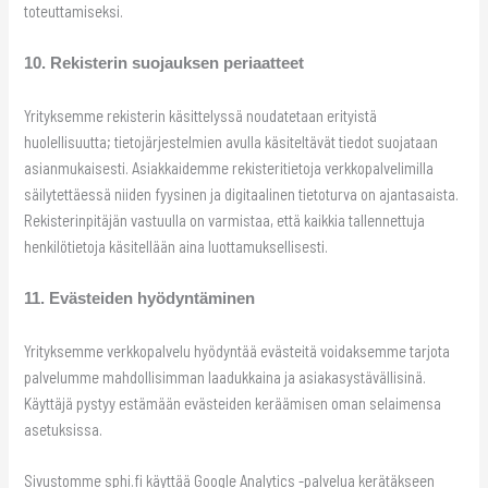
toteuttamiseksi.
10. Rekisterin suojauksen periaatteet
Yrityksemme rekisterin käsittelyssä noudatetaan erityistä
huolellisuutta; tietojärjestelmien avulla käsiteltävät tiedot suojataan
asianmukaisesti. Asiakkaidemme rekisteritietoja verkkopalvelimilla
säilytettäessä niiden fyysinen ja digitaalinen tietoturva on ajantasaista.
Rekisterinpitäjän vastuulla on varmistaa, että kaikkia tallennettuja
henkilötietoja käsitellään aina luottamuksellisesti.
11. Evästeiden hyödyntäminen
Yrityksemme verkkopalvelu hyödyntää evästeitä voidaksemme tarjota
palvelumme mahdollisimman laadukkaina ja asiakasystävällisinä.
Käyttäjä pystyy estämään evästeiden keräämisen oman selaimensa
asetuksissa.
Sivustomme sphi.fi käyttää Google Analytics -palvelua kerätäkseen