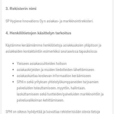
3. Rekisterin nimi
SP Hygiene Innovations Oy:n asiakas- ja markkinointirekisteri.
4. Henkilötietojen käsittelyn tarkoitus
Käytämme keräämiämme henkilötietoja asiakkuuksien ylläpitoon ja
asiakkaiden kontaktointiin esimerkiksi seuraavissa tapauksissa:
Yleiseen asiakassuhteiden hoitoon
asiakaskirjeiden ja muiden tiedotteiden lähettämiseen
asiakaskuntaa koskevan informaation keräämiseen
SPHI:n sekä yrityksen yhteistyökumppaneiden tarjoamien
palveluiden toteuttamiseen, myyntiin, hallintaan,
laskuttamiseen sekä tuotteiden/palveluiden markkinointiin ja
palveluvalikoiman kehittämiseen.
SPHI on oikeus hyödyntää ja luovuttaa rekisterissään olevia tietoja