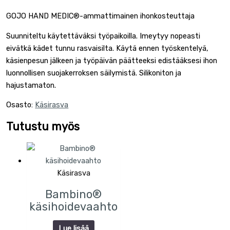
GOJO HAND MEDIC®-ammattimainen ihonkosteuttaja
Suunniteltu käytettäväksi työpaikoilla. Imeytyy nopeasti
eivätkä kädet tunnu rasvaisilta. Käytä ennen työskentelyä,
käsienpesun jälkeen ja työpäivän päätteeksi edistääksesi ihon
luonnollisen suojakerroksen säilymistä. Silikoniton ja
hajustamaton.
Osasto:
Käsirasva
Tutustu myös
Käsirasva
Bambino®
käsihoidevaahto
Lue lisää