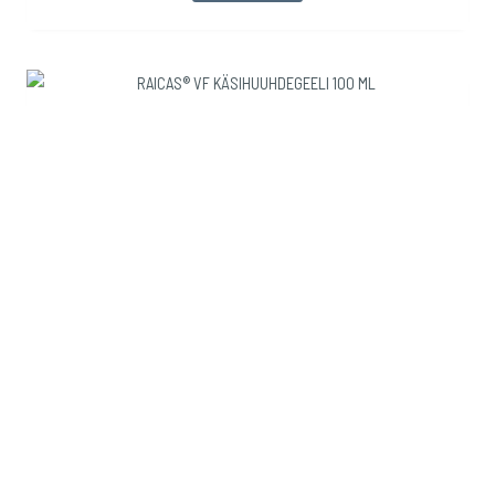
Desinfiointiaineet
RAICAS® VF KÄSIHUUHDEGEELI 100 ML
LUE LISÄÄ
Desinfiointiaineet
RAICAS® VF KÄSIHUUHDEGEELI 500 ML
LUE LISÄÄ