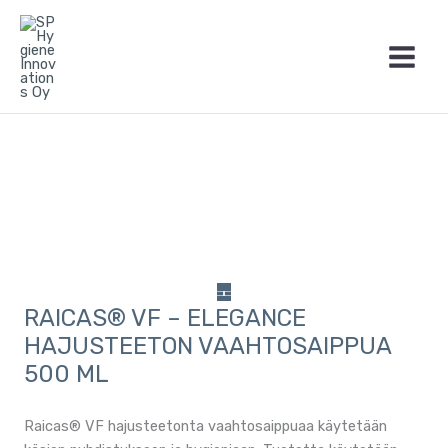
Siirry
sisältöön
RAICAS® VF – ELEGANCE
HAJUSTEETON VAAHTOSAIPPUA
500 ML
Raicas® VF hajusteetonta vaahtosaippuaa käytetään