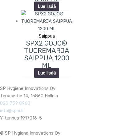
Lue lisää
Saippua
SPX2 GOJO®
TUOREMARJA
SAIPPUA 1200
ML
Lue lisää
SP Hygiene Innovations Oy
Terveystie 14, 15860 Hollola
020 759 8960
info@sphi.fi
Y-tunnus 1917016-5
© SP Hygiene Innovations Oy