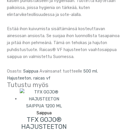
käsien puhdistukseen ja hygieniaan. Tuotetta käytetään
paikoissa, joissa hygienia on tärkeää, kuten
elintarviketeollisuudessa ja sote-alalla.
Estää ihon kuivumista sisältämänsä kosteuttavan
ainesosan ansiosta. Se suojaa ihon luonnollista tasapainoa
ja pitää ihon pehmeänä. Tämä on tehokas ja hajuton
puhdistustuote. Raicas® VF hajusteeton vaahtosaippua
saippua on valmistettu Suomessa.
Osasto:
Saippua
Avainsanat tuotteelle
500 ml
,
Hajusteeton
,
raicas vf
Tutustu myös
Saippua
TFX GOJO®
HAJUSTEETON