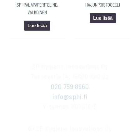
SP -PALAPAPERITELINE,
HAJUNPOISTOGEELI
VALKOINEN
Lue lisää
Lue lisää
SP Hygiene Innovations Oy
Terveystie 14, 15860 Hollola
020 759 8960
info@sphi.fi
Y-tunnus 1917016-5
© SP Hygiene Innovations Oy