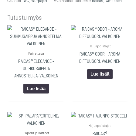
WC
WC-paperi
Raicas
wc-paperi
Osastot:
,
Avainsanat tuotteelle
,
Tutustu myös
Hajunpoistajat
Painettava
RAICAS® ODOR – AROMA
RAICAS® ELEGANCE –
DIFFUUSORI, VALKOINEN
SUIHKUSAIPPUA
Lue lisää
ANNOSTELIJA, VALKOINEN
Lue lisää
Hajunpoistajat
Paperit ja laitteet
RAICAS®