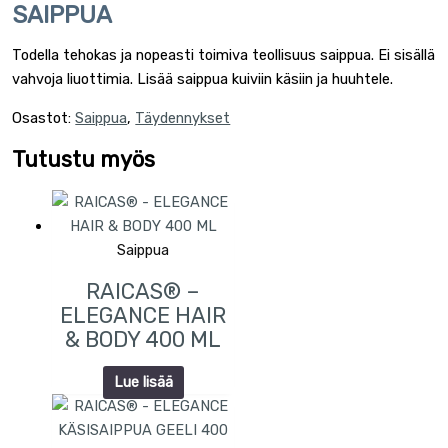
SAIPPUA
Todella tehokas ja nopeasti toimiva teollisuus saippua. Ei sisällä
vahvoja liuottimia. Lisää saippua kuiviin käsiin ja huuhtele.
Osastot:
Saippua
,
Täydennykset
Tutustu myös
Saippua
RAICAS® –
ELEGANCE HAIR
& BODY 400 ML
Lue lisää