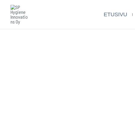
Siirry
sisältöön
ETUSIVU