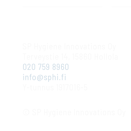
SP Hygiene Innovations Oy
Terveystie 14, 15860 Hollola
020 759 8960
info@sphi.fi
Y-tunnus 1917016-5
© SP Hygiene Innovations Oy