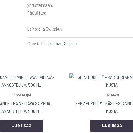
yhdistelmään.
Päätä itse.
Laitteella 5v. takuu.
Painettava
Saippua
Osastot:
,
Annostelijat
Käsidesi
ANCE 1 PAINETTAVA SAIPPUA-
SPP2 PURELL® – KÄSIDESI ANNO
ANNOSTELIJA, 500 ML
MUSTA
Lue lisää
Lue lisää