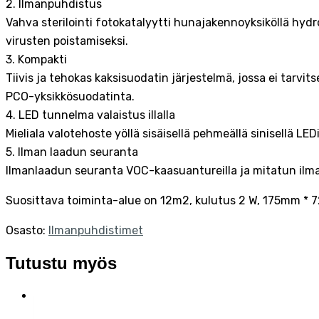
2. Ilmanpuhdistus
Vahva sterilointi fotokatalyytti hunajakennoyksiköllä hydro
virusten poistamiseksi.
3. Kompakti
Tiivis ja tehokas kaksisuodatin järjestelmä, jossa ei tarv
PCO-yksikkösuodatinta.
4. LED tunnelma valaistus illalla
Mieliala valotehoste yöllä sisäisellä pehmeällä sinisellä LEDi
5. Ilman laadun seuranta
Ilmanlaadun seuranta VOC-kaasuantureilla ja mitatun ilm
Suosittava toiminta-alue on 12m2, kulutus 2 W, 175mm * 
Osasto:
Ilmanpuhdistimet
Tutustu myös