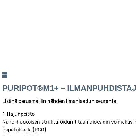
PURIPOT®M1+ – ILMANPUHDISTA
Lisänä perusmalliin nähden ilmanlaadun seuranta.
1. Hajunpoisto
Nano-huokoisen strukturoidun titaanidioksidin voimakas h
hapetuksella (PCO)