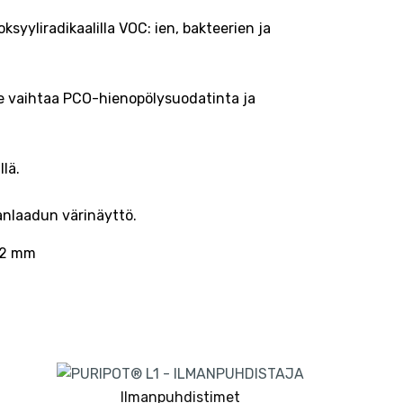
ksyyliradikaalilla VOC: ien, bakteerien ja
itse vaihtaa PCO-hienopölysuodatinta ja
llä.
anlaadun värinäyttö.
72 mm
Ilmanpuhdistimet