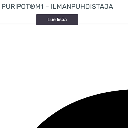
PURIPOT®M1 – ILMANPUHDISTAJA
Lue lisää