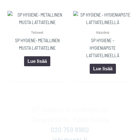
Telineet
Käsidesi
SP HYGIENE- METALLINEN
SP HYGIENE –
MUSTA LATTIATELINE
HYGIENIAPISTE
LATTIATELINEELLÄ
Lue lisää
Lue lisää
SP Hygiene Innovations Oy
Terveystie 14, 15860 Hollola
020 759 8960
info@sphi.fi