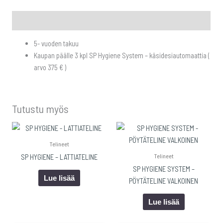
Kuvaus
5- vuoden takuu
Kaupan päälle 3 kpl SP Hygiene System – käsidesiautomaattia (
arvo 375 € )
Tutustu myös
Telineet
Telineet
SP HYGIENE – LATTIATELINE
SP HYGIENE SYSTEM –
Lue lisää
PÖYTÄTELINE VALKOINEN
Lue lisää