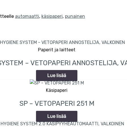
tteelle
automaatti
,
käsipaperi
,
punainen
Paperit ja laitteet
SYSTEM – VETOPAPERI ANNOSTELIJA, V
Lue lisää
Käsipaperi
SP – VETOPAPERI 251 M
Lue lisää