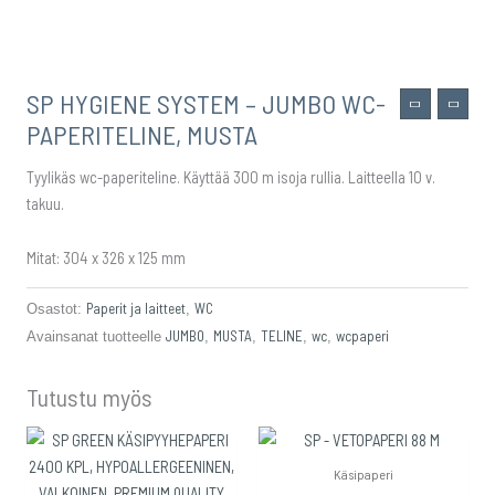
SP HYGIENE SYSTEM – JUMBO WC-
PAPERITELINE, MUSTA
Tyylikäs wc-paperiteline. Käyttää 300 m isoja rullia. Laitteella 10 v.
takuu.
Mitat: 304 x 326 x 125 mm
Paperit ja laitteet
WC
Osastot:
,
JUMBO
MUSTA
TELINE
wc
wcpaperi
Avainsanat tuotteelle
,
,
,
,
Tutustu myös
Käsipaperi