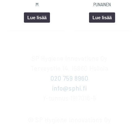
M
PUNAINEN
Lue lisää
Lue lisää
SP Hygiene Innovations Oy
Terveystie 14, 15860 Hollola
020 759 8960
info@sphi.fi
Y-tunnus 1917016-5
© SP Hygiene Innovations Oy