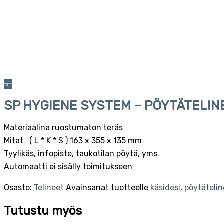
SP HYGIENE SYSTEM – PÖYTÄTELIN
Materiaalina ruostumaton teräs
Mitat ( L * K * S ) 163 x 355 x 135 mm
Tyylikäs, infopiste, taukotilan pöytä, yms.
Automaatti ei sisälly toimitukseen
Osasto:
Telineet
Avainsanat tuotteelle
käsidesi
,
pöytätelin
Tutustu myös