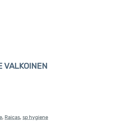
E VALKOINEN
e
,
Raicas
,
sp hygiene