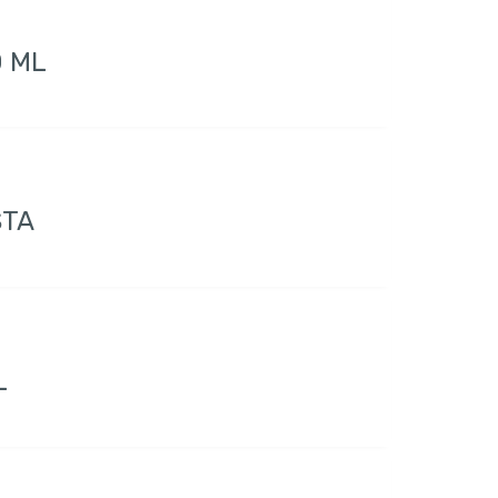
0 ML
STA
L