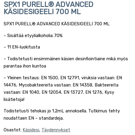
SPX1 PURELL® ADVANCED
KÄSIDESIGEELI 700 ML
SPX1 PURELL® ADVANCED KÄSIDESIGEELI 700 ML
– Sisältää etyylialkoholia 70%
– 11 EN-luokitusta
– Todistetusti ensimmäinen käsien desinfiointiaine mikä myös
parantaa ihon kuntoa
– Yleinen testaus: EN 1500, EN 12791, viruksia vastaan: EN
14476, Mycobakteereita vastaan: EN 14358, Bakteereita
vastaan: EN 1040, EN 12054, EN 13727, EN 1276, Kysy
lisätietoja!
Todistetusti tehokas jo 1.2mL annoksella. Tutkimus tehty
noudattaen EN – standardeja.
Osastot:
Käsidesi
,
Täydennykset