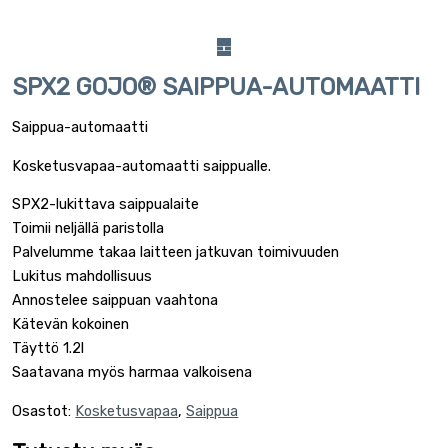
SPX2 GOJO® SAIPPUA-AUTOMAATTI
Saippua-automaatti
Kosketusvapaa-automaatti saippualle.
SPX2-lukittava saippualaite
Toimii neljällä paristolla
Palvelumme takaa laitteen jatkuvan toimivuuden
Lukitus mahdollisuus
Annostelee saippuan vaahtona
Kätevän kokoinen
Täyttö 1.2l
Saatavana myös harmaa valkoisena
Osastot:
Kosketusvapaa
,
Saippua