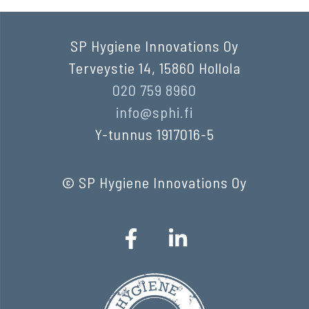
SP Hygiene Innovations Oy
Terveystie 14, 15860 Hollola
020 759 8960
info@sphi.fi
Y-tunnus 1917016-5
© SP Hygiene Innovations Oy
F
L
a
i
c
n
e
k