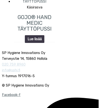
Käsirasva
GOJO® HAND
MEDIC
TÄYTTÖPUSSI
Lue lisää
SP Hygiene Innovations Oy
Terveystie 14, 15860 Hollola
020 759 8960
info@sphi.fi
Y-tunnus 1917016-5
© SP Hygiene Innovations Oy
Facebook-f