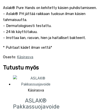
Aslak® Pure Hands on kehitetty käsien puhdistamiseen.
– Aslak® PH jättää raikkaan tuoksun ilman käsien
tahmaisuutta.
– Dermatologisesti testattu.
– 24 kk käyttötakuu.
– Irrottaa lian, rasvan, hien ja haitalliset bakteerit.
* Puhtaat kädet ilman vettä*
Osasto:
Käsirasva
Tutustu myös
Käsirasva
ASLAK®
Pakkassuojavoide