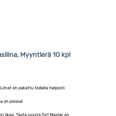
iina, Myyntierä 10 kpl
 Liinat on pakattu todella helposti
ka on poissa!
vin likaa. Tästä syystä Dirt Master on