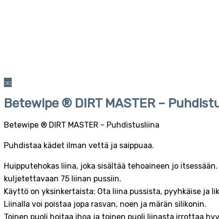
Betewipe ® DIRT MASTER – Puhdistusl
Betewipe ® DIRT MASTER – Puhdistusliina
Puhdistaa kädet ilman vettä ja saippuaa.
Huipputehokas liina, joka sisältää tehoaineen jo itsessään.
kuljetettavaan 75 liinan pussiin.
Käyttö on yksinkertaista: Ota liina pussista, pyyhkäise ja li
Liinalla voi poistaa jopa rasvan, noen ja märän silikonin.
Toinen puoli hoitaa ihoa ja toinen puoli liinasta irrottaa hy