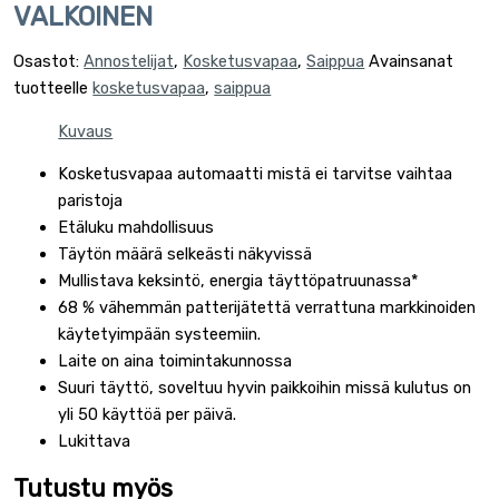
VALKOINEN
Osastot:
Annostelijat
,
Kosketusvapaa
,
Saippua
Avainsanat
tuotteelle
kosketusvapaa
,
saippua
Kuvaus
Kosketusvapaa automaatti mistä ei tarvitse vaihtaa
paristoja
Etäluku mahdollisuus
Täytön määrä selkeästi näkyvissä
Mullistava keksintö, energia täyttöpatruunassa*
68 % vähemmän patterijätettä verrattuna markkinoiden
käytetyimpään systeemiin.
Laite on aina toimintakunnossa
Suuri täyttö, soveltuu hyvin paikkoihin missä kulutus on
yli 50 käyttöä per päivä.
Lukittava
Tutustu myös