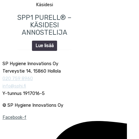
Käsidesi
SPP1 PURELL® –
KÄSIDESI
ANNOSTELIJA
Lue lisää
SP Hygiene Innovations Oy
Terveystie 14, 15860 Hollola
020 759 8960
info@sphi.fi
Y-tunnus 1917016-5
© SP Hygiene Innovations Oy
Facebook-f