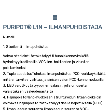
PURIPOT® L1N – ILMANPUHDISTAJA
N-malli
1. Sterilointi – ilmapuhdistus
Vahva sterilointi fotokatalyytti hunajakennoyksiköllä
hydroksyyliradikaalilla VOC: ien, bakteerien ja virusten
poistamiseksi.
2. Tupla suodatusTehokas ilmanpuhdistus PCO-verkkoyksiköllä,
mitä ei tarvitse vaihtaa, ja sinisen valon PCO-kennomoduulilla.
3. LED valotPöytätyyppinen valaisin, jolla on useita
valaistuksen vaaleudenasteita
4. HajunpoistoNano-huokoisen strukturoidun titaanidioksidin
voimakas hajunpoisto fotokatalyyttisellä hapetuksella (PCO)
5. Ilman laadun seuranta Ilmanlaadun seuranta VOC-