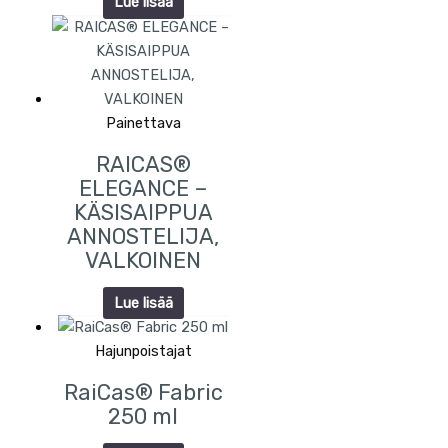
Lue lisää
Painettava
RAICAS®
ELEGANCE –
KÄSISAIPPUA
ANNOSTELIJA,
VALKOINEN
Lue lisää
Hajunpoistajat
RaiCas® Fabric
250 ml