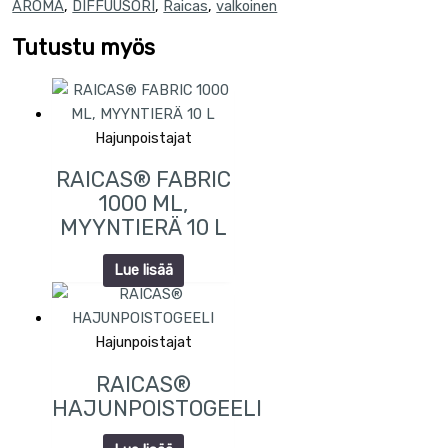
AROMA
,
DIFFUUSORI
,
Raicas
,
valkoinen
Tutustu myös
Hajunpoistajat
RAICAS® FABRIC
1000 ML,
MYYNTIERÄ 10 L
Lue lisää
Hajunpoistajat
RAICAS®
HAJUNPOISTOGEELI