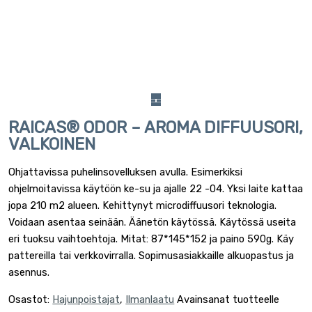
RAICAS® ODOR – AROMA DIFFUUSORI,
VALKOINEN
Ohjattavissa puhelinsovelluksen avulla. Esimerkiksi
ohjelmoitavissa käytöön ke-su ja ajalle 22 -04. Yksi laite kattaa
jopa 210 m2 alueen. Kehittynyt microdiffuusori teknologia.
Voidaan asentaa seinään. Äänetön käytössä. Käytössä useita
eri tuoksu vaihtoehtoja. Mitat: 87*145*152 ja paino 590g. Käy
pattereilla tai verkkovirralla. Sopimusasiakkaille alkuopastus ja
asennus.
Osastot:
Hajunpoistajat
,
Ilmanlaatu
Avainsanat tuotteelle