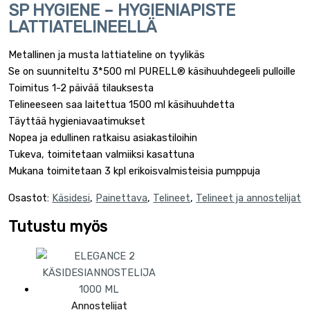
SP HYGIENE – HYGIENIAPISTE
LATTIATELINEELLÄ
Metallinen ja musta lattiateline on tyylikäs
Se on suunniteltu 3*500 ml PURELL® käsihuuhdegeeli pulloille
Toimitus 1-2 päivää tilauksesta
Telineeseen saa laitettua 1500 ml käsihuuhdetta
Täyttää hygieniavaatimukset
Nopea ja edullinen ratkaisu asiakastiloihin
Tukeva, toimitetaan valmiiksi kasattuna
Mukana toimitetaan 3 kpl erikoisvalmisteisia pumppuja
Osastot:
Käsidesi
,
Painettava
,
Telineet
,
Telineet ja annostelijat
Tutustu myös
Annostelijat