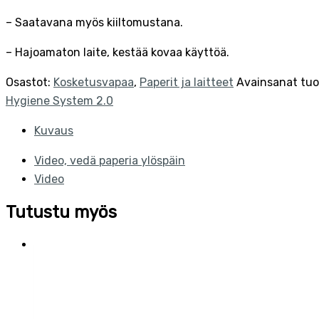
– Saatavana myös kiiltomustana.
– Hajoamaton laite, kestää kovaa käyttöä.
Osastot:
Kosketusvapaa
,
Paperit ja laitteet
Avainsanat tuo
Hygiene System 2.0
Kuvaus
Video, vedä paperia ylöspäin
Video
Tutustu myös