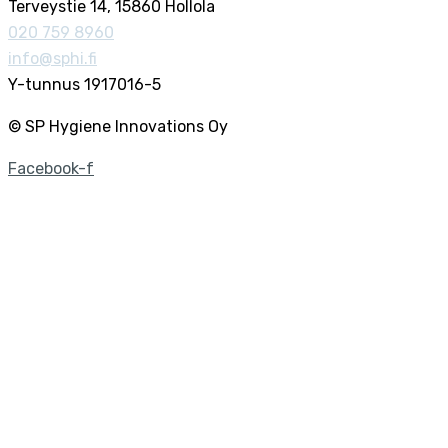
Terveystie 14, 15860 Hollola
020 759 8960
info@sphi.fi
Y-tunnus 1917016-5
© SP Hygiene Innovations Oy
Facebook-f