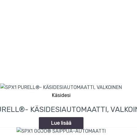
Käsidesi
URELL®- KÄSIDESIAUTOMAATTI, VALKOI
Lue lisää