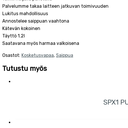
Palvelumme takaa laitteen jatkuvan toimivuuden
Lukitus mahdollisuus
Annostelee saippuan vaahtona
Kätevän kokoinen
Täyttö 1.2l
Saatavana myös harmaa valkoisena
Osastot:
Kosketusvapaa
,
Saippua
Tutustu myös
SPX1 P