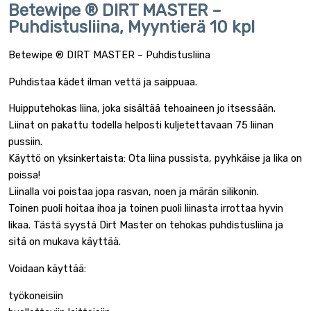
Betewipe ® DIRT MASTER –
Puhdistusliina, Myyntierä 10 kpl
Betewipe ® DIRT MASTER – Puhdistusliina
Puhdistaa kädet ilman vettä ja saippuaa.
Huipputehokas liina, joka sisältää tehoaineen jo itsessään.
Liinat on pakattu todella helposti kuljetettavaan 75 liinan
pussiin.
Käyttö on yksinkertaista: Ota liina pussista, pyyhkäise ja lika on
poissa!
Liinalla voi poistaa jopa rasvan, noen ja märän silikonin.
Toinen puoli hoitaa ihoa ja toinen puoli liinasta irrottaa hyvin
likaa. Tästä syystä Dirt Master on tehokas puhdistusliina ja
sitä on mukava käyttää.
Voidaan käyttää:
työkoneisiin