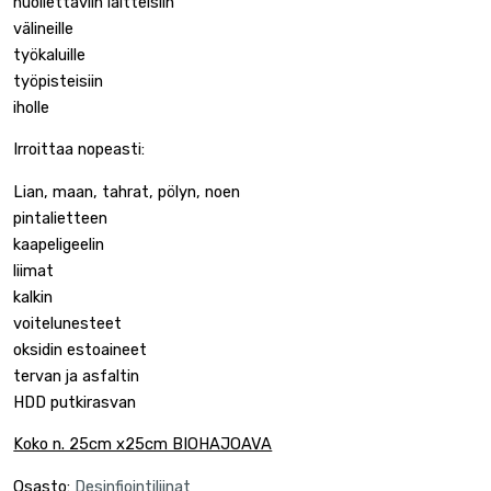
huollettaviin laitteisiin
välineille
työkaluille
työpisteisiin
iholle
Irroittaa nopeasti:
Lian, maan, tahrat, pölyn, noen
pintalietteen
kaapeligeelin
liimat
kalkin
voitelunesteet
oksidin estoaineet
tervan ja asfaltin
HDD putkirasvan
Koko n. 25cm x25cm BIOHAJOAVA
Osasto:
Desinfiointiliinat