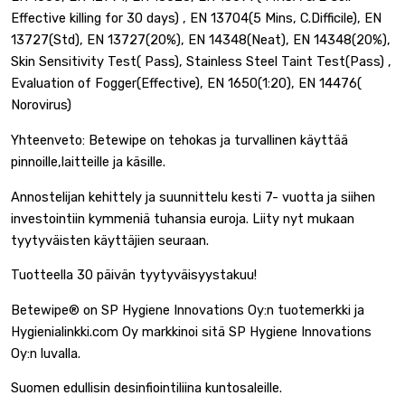
Effective killing for 30 days) , EN 13704(5 Mins, C.Difficile), EN
13727(Std), EN 13727(20%), EN 14348(Neat), EN 14348(20%),
Skin Sensitivity Test( Pass), Stainless Steel Taint Test(Pass) ,
Evaluation of Fogger(Effective), EN 1650(1:20), EN 14476(
Norovirus)
Yhteenveto: Betewipe on tehokas ja turvallinen käyttää
pinnoille,laitteille ja käsille.
Annostelijan kehittely ja suunnittelu kesti 7- vuotta ja siihen
investointiin kymmeniä tuhansia euroja. Liity nyt mukaan
tyytyväisten käyttäjien seuraan.
Tuotteella 30 päivän tyytyväisyystakuu!
Betewipe® on SP Hygiene Innovations Oy:n tuotemerkki ja
Hygienialinkki.com Oy markkinoi sitä SP Hygiene Innovations
Oy:n luvalla.
Suomen edullisin desinfiointiliina kuntosaleille.