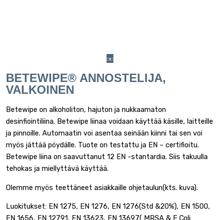
BETEWIPE® ANNOSTELIJA,
VALKOINEN
Betewipe on alkoholiton, hajuton ja nukkaamaton
desinfiointiliina. Betewipe liinaa voidaan käyttää käsille, laitteille
ja pinnoille. Automaatin voi asentaa seinään kiinni tai sen voi
myös jättää pöydälle. Tuote on testattu ja EN – certifioitu.
Betewipe liina on saavuttanut 12 EN -stantardia. Siis takuulla
tehokas ja miellyttävä käyttää.
Olemme myös teettäneet asiakkaille ohjetaulun(kts. kuva).
Luokitukset: EN 1275, EN 1276, EN 1276(Std &20%), EN 1500,
EN 1656, EN 12791, EN 13623, EN 13697( MRSA & E Coli