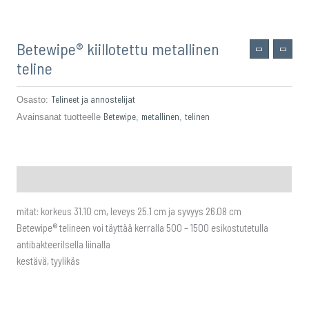
Betewipe® kiillotettu metallinen
teline
Telineet ja annostelijat
Osasto:
Betewipe
metallinen
telinen
Avainsanat tuotteelle
,
,
Kuvaus
mitat: korkeus 31.10 cm, leveys 25.1 cm ja syvyys 26.08 cm
Betewipe® telineen voi täyttää kerralla 500 – 1500 esikostutetulla
antibakteerilsella liinalla
kestävä, tyylikäs