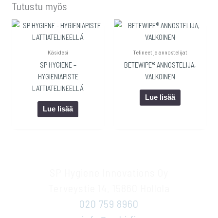
Tutustu myös
Käsidesi
Telineet ja annostelijat
SP HYGIENE –
BETEWIPE® ANNOSTELIJA,
HYGIENIAPISTE
VALKOINEN
LATTIATELINEELLÄ
Lue lisää
Lue lisää
SP Hygiene Innovations Oy
Terveystie 14, 15860 Hollola
020 759 8960