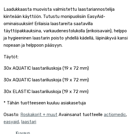
Laadukkaasta muovista valmistettu laastariannostelija
kiinteään käyttöön. Tutustu monipuolisiin EasyAid-
ominaisuuksiin! Erilaisia ​​laastareita saatavilla
täyttöpakkauksina, varkaudenestolukolla (erikoisavain), helppo
ja hygieeninen laastarin poisto yhdellä kädellä, läpinäkyvä kansi
nopeaan ja helppoon pääsyyn.
Täytöt:
30x AQUATIC laastariliuskoja (19 x 72 mm)
30x AQUATIC laastariliuskoja (19 x 72 mm)
30x ELASTIC laastariliuskoja (19 x 72 mm)
* Tähän tuotteeseen kuuluu asiakasetuja
Osasto:
Roskakorit + muut
Avainsanat tuotteelle
actiomedic
,
easyaid
,
laastari
Kuvaus