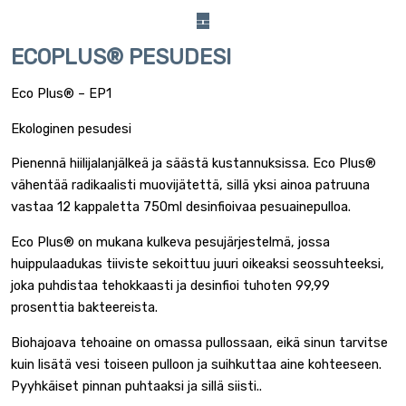
ECOPLUS® PESUDESI
Eco Plus® – EP1
Ekologinen pesudesi
Pienennä hiilijalanjälkeä ja säästä kustannuksissa. Eco Plus®
vähentää radikaalisti muovijätettä, sillä yksi ainoa patruuna
vastaa 12 kappaletta 750ml desinfioivaa pesuainepulloa.
Eco Plus® on mukana kulkeva pesujärjestelmä, jossa
huippulaadukas tiiviste sekoittuu juuri oikeaksi seossuhteeksi,
joka puhdistaa tehokkaasti ja desinfioi tuhoten 99,99
prosenttia bakteereista.
Biohajoava tehoaine on omassa pullossaan, eikä sinun tarvitse
kuin lisätä vesi toiseen pulloon ja suihkuttaa aine kohteeseen.
Pyyhkäiset pinnan puhtaaksi ja sillä siisti..