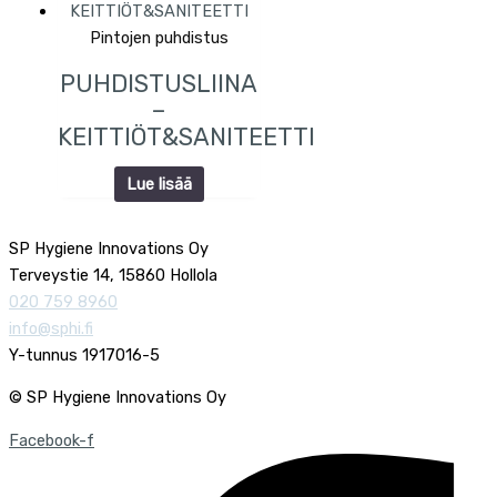
Pintojen puhdistus
PUHDISTUSLIINA
–
KEITTIÖT&SANITEETTI
Lue lisää
SP Hygiene Innovations Oy
Terveystie 14, 15860 Hollola
020 759 8960
info@sphi.fi
Y-tunnus 1917016-5
© SP Hygiene Innovations Oy
Facebook-f