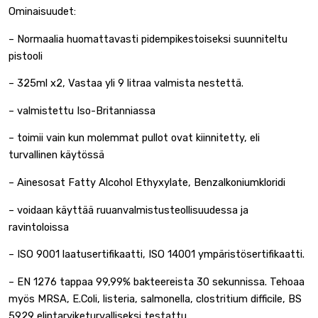
Ominaisuudet:
– Normaalia huomattavasti pidempikestoiseksi suunniteltu
pistooli
– 325ml x2, Vastaa yli 9 litraa valmista nestettä.
– valmistettu Iso-Britanniassa
– toimii vain kun molemmat pullot ovat kiinnitetty, eli
turvallinen käytössä
– Ainesosat Fatty Alcohol Ethyxylate, Benzalkoniumkloridi
– voidaan käyttää ruuanvalmistusteollisuudessa ja
ravintoloissa
– ISO 9001 laatusertifikaatti, ISO 14001 ympäristösertifikaatti.
– EN 1276 tappaa 99,99% bakteereista 30 sekunnissa. Tehoaa
myös MRSA, E.Coli, listeria, salmonella, clostritium difficile, BS
5929 elintarviketurvalliseksi testattu.