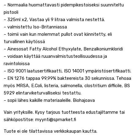
– Normaalia huomattavasti pidempikestoiseksi suunniteltu
pistooli
– 325ml x2, Vastaa yli 9 litraa valmista nestettä.
– valmistettu Iso-Britanniassa
– toimii vain kun molemmat pullot ovat kiinnitetty, eli
turvallinen käytössä
– Ainesosat Fatty Alcohol Ethyxylate, Benzalkoniumkloridi
– voidaan käyttää ruuanvalmistusteollisuudessa ja
ravintoloissa
– ISO 9001 laatusertifikaatti, ISO 14001 ympäristösertifikaatti.
– EN 1276 tappaa 99,99% bakteereista 30 sekunnissa. Tehoaa
myös MRSA, E.Coli, listeria, salmonella, clostritium difficile, BS
5929 elintarviketurvalliseksi testattu.
– sopii lähes kaikille materiaaleille. Biohajoava
Vain yrityksille. Kysy tarjous tuotteesta edustajiltamme tai
sähköpostitse: myynti@spmarket.fi
Tuote ei ole tilattavissa verkkokaupan kautta.