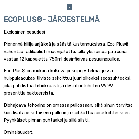
ECOPLUS®- JÄRJESTELMÄ
Ekologinen pesudesi
Pienennä hiilijalanjälkeä ja säästä kustannuksissa. Eco Plus®
vähentää radikaalisti muovijätettä, sillä yksi ainoa patruuna
vastaa 12 kappaletta 750ml desinfioivaa pesuainepulloa.
Eco Plus® on mukana kulkeva pesujärjestelmä, jossa
huippulaadukas tiiviste sekoittuu juuri oikeaksi seossuhteeksi,
joka puhdistaa tehokkaasti ja desinfioi tuhoten 99,99
prosenttia bakteereista.
Biohajoava tehoaine on omassa pullossaan, eikä sinun tarvitse
kuin lisätä vesi toiseen pulloon ja suihkuttaa aine kohteeseen.
Pyyhkäiset pinnan puhtaaksi ja sillä siisti..
Ominaisuudet: