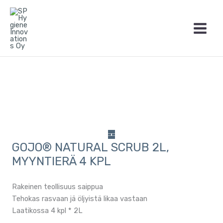
Siirry
sisältöön
GOJO® NATURAL SCRUB 2L,
MYYNTIERÄ 4 KPL
Rakeinen teollisuus saippua
Tehokas rasvaan jä öljyistä likaa vastaan
Laatikossa 4 kpl * 2L