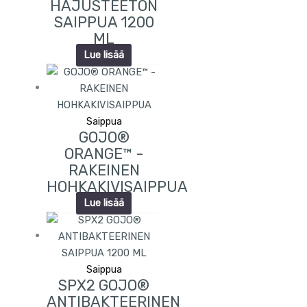
HAJUSTEETON
SAIPPUA 1200
ML
Lue lisää
Saippua
GOJO®
ORANGE™ -
RAKEINEN
HOHKAKIVISAIPPUA
Lue lisää
Saippua
SPX2 GOJO®
ANTIBAKTEERINEN