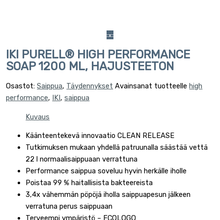
IKI PURELL® HIGH PERFORMANCE
SOAP 1200 ML, HAJUSTEETON
Osastot:
Saippua
,
Täydennykset
Avainsanat tuotteelle
high
performance
,
IKI
,
saippua
Kuvaus
Käänteentekevä innovaatio CLEAN RELEASE
Tutkimuksen mukaan yhdellä patruunalla säästää vettä
22 l normaalisaippuaan verrattuna
Performance saippua soveluu hyvin herkälle iholle
Poistaa 99 % haitallisista bakteereista
3,4x vähemmän pöpöjä iholla saippuapesun jälkeen
verratuna perus saippuaan
Terveempi ympäristö – ECOLOGO