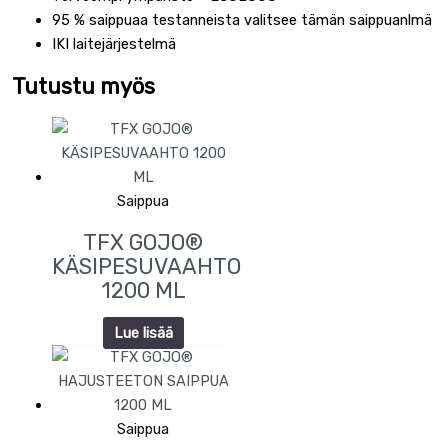
95 % saippuaa testanneista valitsee tämän saippuanlmä
IKI laitejärjestelmä
Tutustu myös
Saippua
TFX GOJO®
KÄSIPESUVAAHTO
1200 ML
Lue lisää
Saippua