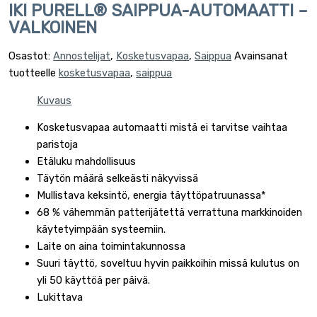
IKI PURELL® SAIPPUA-AUTOMAATTI –
VALKOINEN
Osastot:
Annostelijat
,
Kosketusvapaa
,
Saippua
Avainsanat
tuotteelle
kosketusvapaa
,
saippua
Kuvaus
Kosketusvapaa automaatti mistä ei tarvitse vaihtaa
paristoja
Etäluku mahdollisuus
Täytön määrä selkeästi näkyvissä
Mullistava keksintö, energia täyttöpatruunassa*
68 % vähemmän patterijätettä verrattuna markkinoiden
käytetyimpään systeemiin.
Laite on aina toimintakunnossa
Suuri täyttö, soveltuu hyvin paikkoihin missä kulutus on
yli 50 käyttöä per päivä.
Lukittava