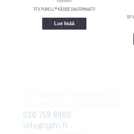
Käsidesi
TFX PURELL® KÄSIDESIAUTOMAATTI
SP 
Lue lisää
SP Hygiene Innovations Oy
Terveystie 14, 15860 Hollola
020 759 8960
info@sphi.fi