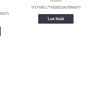
Käsidesi
TFX PURELL® KÄSIDESIAUTOMAATTI
AATTI,
Lue lisää