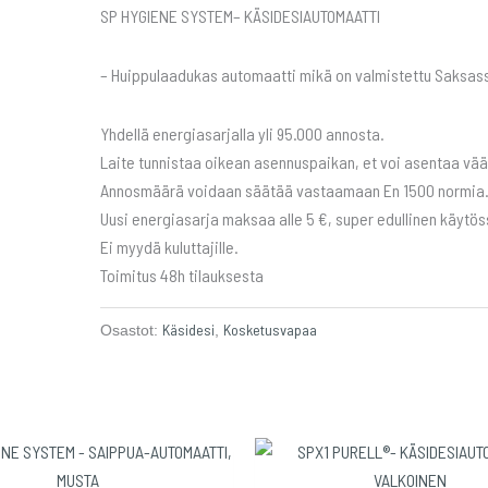
SP HYGIENE SYSTEM– KÄSIDESIAUTOMAATTI
– Huippulaadukas automaatti mikä on valmistettu Saksas
Yhdellä energiasarjalla yli 95.000 annosta.
Laite tunnistaa oikean asennuspaikan, et voi asentaa vää
Annosmäärä voidaan säätää vastaamaan En 1500 normia
Uusi energiasarja maksaa alle 5 €, super edullinen käytös
Ei myydä kuluttajille.
Toimitus 48h tilauksesta
Käsidesi
Kosketusvapaa
Osastot:
,