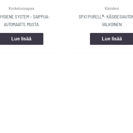
Kosketusvapaa
Käsidesi
HYGIENE SYSTEM – SAIPPUA-
SPX1 PURELL®- KÄSIDESIAUTOM
AUTOMAATTI, MUSTA
VALKOINEN
Lue lisää
Lue lisää