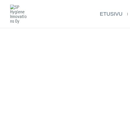
Siirry
sisältöön
ETUSIVU