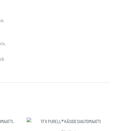
sa.
rin.
.
sä.