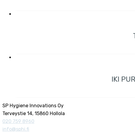
IKI P
SP Hygiene Innovations Oy
Terveystie 14, 15860 Hollola
020 759 8960
info@sphi.fi