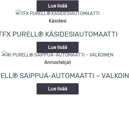
Lue lisää
Käsidesi
TFX PURELL® KÄSIDESIAUTOMAATTI
Lue lisää
Annostelijat
URELL® SAIPPUA-AUTOMAATTI – VALKOI
Lue lisää