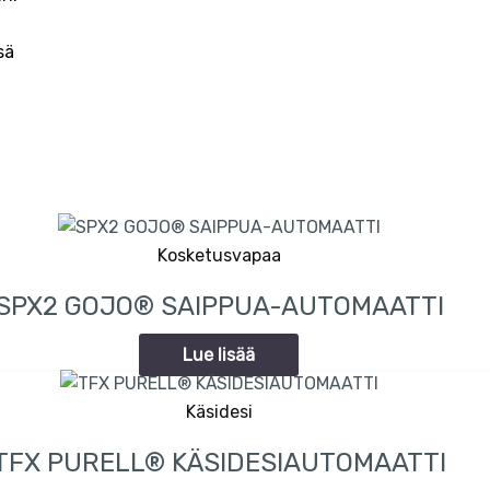
sä
Kosketusvapaa
SPX2 GOJO® SAIPPUA-AUTOMAATTI
Lue lisää
Käsidesi
TFX PURELL® KÄSIDESIAUTOMAATTI