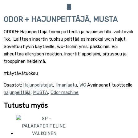
ODOR + HAJUNPEITTÄJÄ, MUSTA
ODOR+ Hajunpeittäjä toimii patterilla ja hajuinsertillä. vaihtoväli
1kk. Laitteen insertin tuoksu peittää esimerkiksi wc:n hajut.
Soveltuu hyvin käytäville, wc-tilohin yms. paikkoihin. Voi
aiheuttaa allergisen reaktion. Insertit: appelsiini, sitruspuu ja
trooppinen heldelmä.
#käytävätuoksu
Osastot:
Hajunpoistajat
,
Ilmanlaatu
,
WC
Avainsanat tuotteelle
hajunpeittäjä
,
MUSTA
,
Odor machine
Tutustu myös