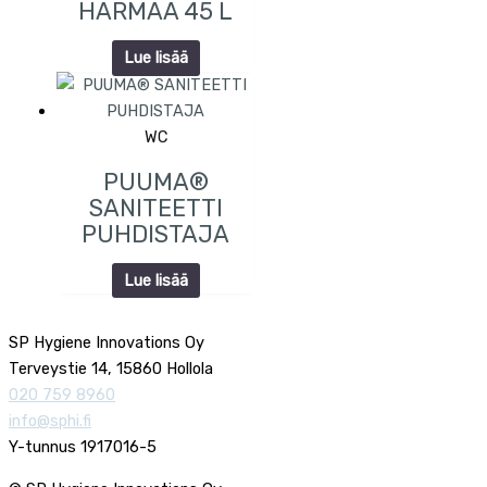
HARMAA 45 L
Lue lisää
WC
PUUMA®
SANITEETTI
PUHDISTAJA
Lue lisää
SP Hygiene Innovations Oy
Terveystie 14, 15860 Hollola
020 759 8960
info@sphi.fi
Y-tunnus 1917016-5