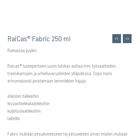
RaiCas® Fabric 250 ml
Raikastaa pyykin
Raicas® tuoteperheen uusin tulokas auttaa mm. työvaatteiden,
treenikamojen ja urheiluvarusteiden ylläpidossa. Sopii myös
erinomaisesti poistamaan lemmikkien hajuja.
eläinten häkkeihin
kissanhiekkalaatikkoihin
kuljetuslaatikkoihin
talleille
Fabric lisätään pesukoneeseen tai pesuveteen oman mielen mukaan.