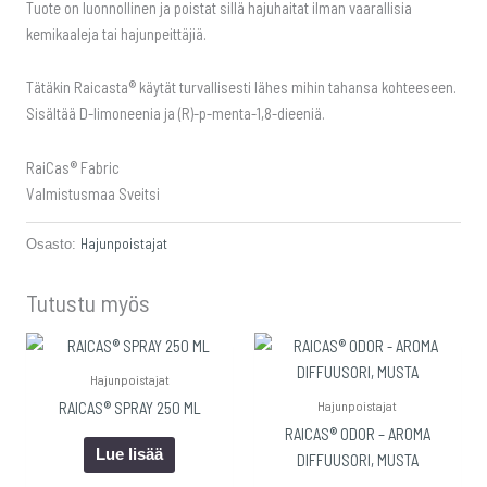
Tuote on luonnollinen ja poistat sillä hajuhaitat ilman vaarallisia
kemikaaleja tai hajunpeittäjiä.
Tätäkin Raicasta® käytät turvallisesti lähes mihin tahansa kohteeseen.
Sisältää D-limoneenia ja (R)-p-menta-1,8-dieeniä.
RaiCas® Fabric
Valmistusmaa Sveitsi
Hajunpoistajat
Osasto:
Tutustu myös
Hajunpoistajat
Hajunpoistajat
RAICAS® SPRAY 250 ML
RAICAS® ODOR – AROMA
Lue lisää
DIFFUUSORI, MUSTA