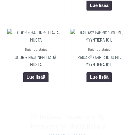
Lue lisää
Hajunpoistajat
Hajunpoistajat
ODOR + HAJUNPEITTÄJÄ,
RAICAS® FABRIC 1000 ML,
MUSTA
MYYNTIERÄ 10 L
Lue lisää
Lue lisää
SP Hygiene Innovations Oy
Terveystie 14, 15860 Hollola