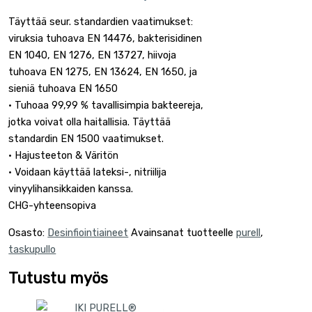
Täyttää seur. standardien vaatimukset:
viruksia tuhoava EN 14476, bakterisidinen
EN 1040, EN 1276, EN 13727, hiivoja
tuhoava EN 1275, EN 13624, EN 1650, ja
sieniä tuhoava EN 1650
• Tuhoaa 99,99 % tavallisimpia bakteereja,
jotka voivat olla haitallisia. Täyttää
standardin EN 1500 vaatimukset.
• Hajusteeton & Väritön
• Voidaan käyttää lateksi-, nitriilija
vinyylihansikkaiden kanssa.
CHG-yhteensopiva
Osasto:
Desinfiointiaineet
Avainsanat tuotteelle
purell
,
taskupullo
Tutustu myös