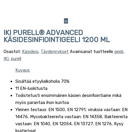
IKI PURELL® ADVANCED
KÄSIDESINFIOINTIGEELI 1200 ML
Osastot:
Käsidesi
,
Täydennykset
Avainsanat tuotteelle
geeli
,
IKI
,
purell
Kuvaus
Sisältää etyylialkoholia 70%
11 EN-luokitusta
Todistetusti ensimmäinen käsien desinfiointiaine mikä
myös parantaa ihon kuntoa
Yleinen testaus: EN 1500, EN 12791, viruksia vastaan: EN
14476, Mycobakteereita vastaan: EN 14358, Bakteereita
vastaan: EN 1040, EN 12054, EN 13727, EN 1276, Kysy
lisätietoja!