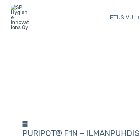
Siirry
sisältöön
ETUSIVU
PURIPOT® F1N – ILMANPUHDI