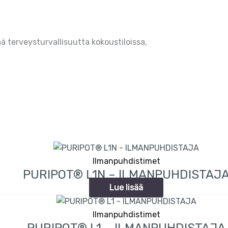
ää terveysturvallisuutta kokoustiloissa,
Ilmanpuhdistimet
PURIPOT® L1N – ILMANPUHDISTAJ
Lue lisää
Ilmanpuhdistimet