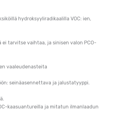
iköillä hydroksyyliradikaalilla VOC: ien,
ei tarvitse vaihtaa, ja sinisen valon PCO-
ksen vaaleudenasteita
ön: seinäasennettava ja jalustatyyppi.
ä.
OC-kaasuantureilla ja mitatun ilmanlaadun