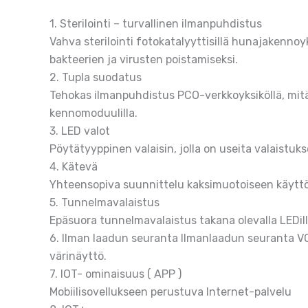
1. Sterilointi – turvallinen ilmanpuhdistus
Vahva sterilointi fotokatalyyttisillä hunajakennoyks
bakteerien ja virusten poistamiseksi.
2. Tupla suodatus
Tehokas ilmanpuhdistus PCO-verkkoyksiköllä, mitä 
kennomoduulilla.
3. LED valot
Pöytätyyppinen valaisin, jolla on useita valaistu
4. Kätevä
Yhteensopiva suunnittelu kaksimuotoiseen käyttö
5. Tunnelmavalaistus
Epäsuora tunnelmavalaistus takana olevalla LEDill
6. Ilman laadun seuranta Ilmanlaadun seuranta V
värinäyttö.
7. IOT- ominaisuus ( APP )
Mobiilisovellukseen perustuva Internet-palvelu