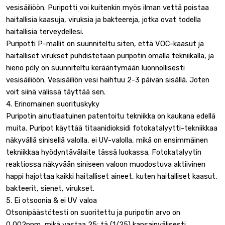
vesisäiliöön. Puripotti voi kuitenkin myös ilman vettä poistaa
haitallisia kaasuja, viruksia ja bakteereja, jotka ovat todella
haitallisia terveydellesi.
Puripotti P-mallit on suunniteltu siten, että VOC-kaasut ja
haitalliset virukset puhdistetaan puripotin omalla tekniikalla, ja
hieno pöly on suunniteltu kerääntymään luonnollisesti
vesisäiliöön. Vesisäiliön vesi haihtuu 2-3 päivän sisällä. Joten
voit siinä välissä täyttää sen.
4. Erinomainen suorituskyky
Puripotin ainutlaatuinen patentoitu tekniikka on kaukana edellä
muita. Puripot käyttää titaanidioksidi fotokatalyytti-tekniikkaa
näkyvällä sinisellä valolla, ei UV-valolla, mikä on ensimmäinen
tekniikkaa hyödyntävälaite tässä luokassa. Fotokatalyytin
reaktiossa näkyvään siniseen valoon muodostuva aktiivinen
happi hajottaa kaikki haitalliset aineet, kuten haitalliset kaasut,
bakteerit, sienet, virukset.
5. Ei otsoonia & ei UV valoa
Otsonipäästötesti on suoritettu ja puripotin arvo on
0,002ppm, mikä vastaa 25: tä (1/25) kansainvälisesti