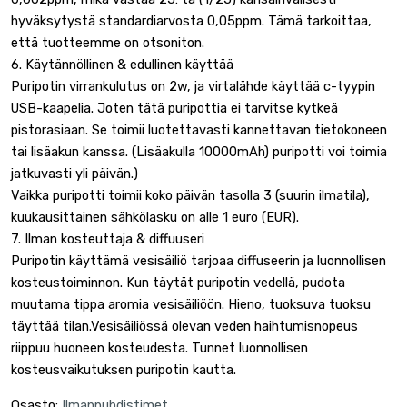
hyväksytystä standardiarvosta 0,05ppm. Tämä tarkoittaa,
että tuotteemme on otsoniton.
6. Käytännöllinen & edullinen käyttää
Puripotin virrankulutus on 2w, ja virtalähde käyttää c-tyypin
USB-kaapelia. Joten tätä puripottia ei tarvitse kytkeä
pistorasiaan. Se toimii luotettavasti kannettavan tietokoneen
tai lisäakun kanssa. (Lisäakulla 10000mAh) puripotti voi toimia
jatkuvasti yli päivän.)
Vaikka puripotti toimii koko päivän tasolla 3 (suurin ilmatila),
kuukausittainen sähkölasku on alle 1 euro (EUR).
7. Ilman kosteuttaja & diffuuseri
Puripotin käyttämä vesisäiliö tarjoaa diffuseerin ja luonnollisen
kosteustoiminnon. Kun täytät puripotin vedellä, pudota
muutama tippa aromia vesisäiliöön. Hieno, tuoksuva tuoksu
täyttää tilan.Vesisäiliössä olevan veden haihtumisnopeus
riippuu huoneen kosteudesta. Tunnet luonnollisen
kosteusvaikutuksen puripotin kautta.
Osasto:
Ilmanpuhdistimet