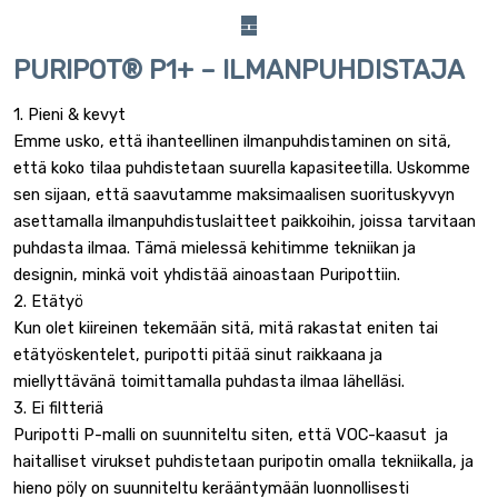
PURIPOT® P1+ – ILMANPUHDISTAJA
1. Pieni & kevyt
Emme usko, että ihanteellinen ilmanpuhdistaminen on sitä,
että koko tilaa puhdistetaan suurella kapasiteetilla. Uskomme
sen sijaan, että saavutamme maksimaalisen suorituskyvyn
asettamalla ilmanpuhdistuslaitteet paikkoihin, joissa tarvitaan
puhdasta ilmaa. Tämä mielessä kehitimme tekniikan ja
designin, minkä voit yhdistää ainoastaan Puripottiin.
2. Etätyö
Kun olet kiireinen tekemään sitä, mitä rakastat eniten tai
etätyöskentelet, puripotti pitää sinut raikkaana ja
miellyttävänä toimittamalla puhdasta ilmaa lähelläsi.
3. Ei filtteriä
Puripotti P-malli on suunniteltu siten, että VOC-kaasut ja
haitalliset virukset puhdistetaan puripotin omalla tekniikalla, ja
hieno pöly on suunniteltu kerääntymään luonnollisesti