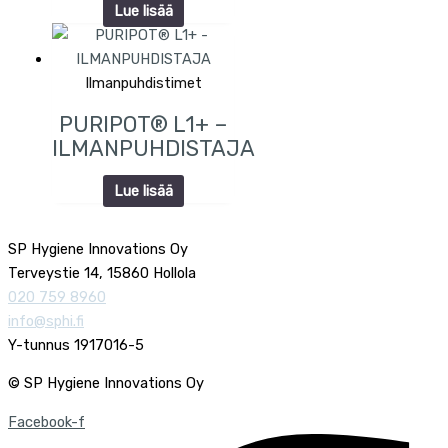
Lue lisää
Ilmanpuhdistimet
PURIPOT® L1+ –
ILMANPUHDISTAJA
Lue lisää
SP Hygiene Innovations Oy
Terveystie 14, 15860 Hollola
020 759 8960
info@sphi.fi
Y-tunnus 1917016-5
© SP Hygiene Innovations Oy
Facebook-f