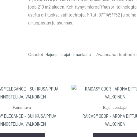
jopa 210 m2 alueen. Kehittynyt microdiffuusori teknolog
useita eri tuoksu vaihtoehtoja. Mitat: 87*145*152 ja paino
alkuopastus ja asennus.
Hajunpoistajat
Ilmanlaatu
Osastot:
,
Avainsanat tuotteell
Painettava
Hajunpoistajat
S® ELEGANCE – SUIHKUSAIPPUA
RAICAS® ODOR – AROMA DIFFU
ANNOSTELIJA, VALKOINEN
VALKOINEN