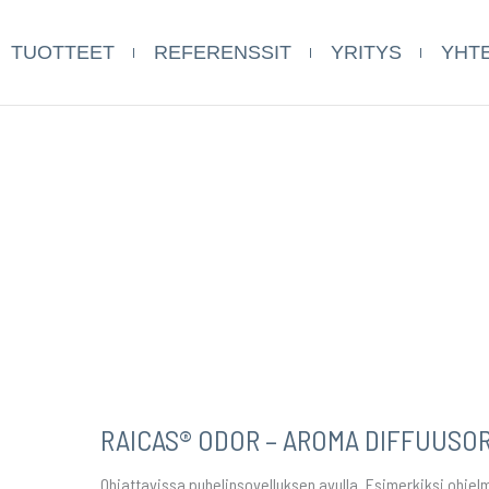
TUOTTEET
REFERENSSIT
YRITYS
YHT
RAICAS® ODOR – AROMA DIFFUUSOR
Ohjattavissa puhelinsovelluksen avulla. Esimerkiksi ohjelm