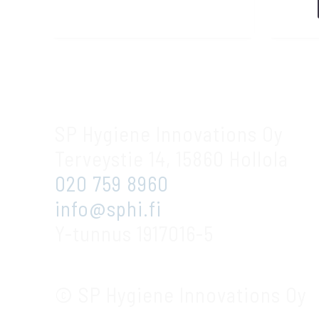
SP Hygiene Innovations Oy
Terveystie 14, 15860 Hollola
020 759 8960
info@sphi.fi
Y-tunnus 1917016-5
© SP Hygiene Innovations Oy