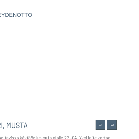
EYDENOTTO
I, MUSTA
oitavissa käytöön ke-su ja ajalle 22 -04. Yksi laite kattaa