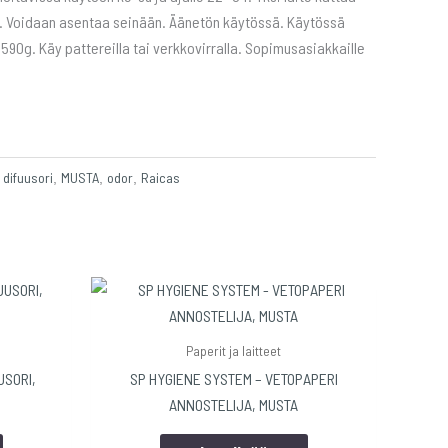
ia. Voidaan asentaa seinään. Äänetön käytössä. Käytössä
 590g. Käy pattereilla tai verkkovirralla. Sopimusasiakkaille
difuusori
MUSTA
odor
Raicas
e
,
,
,
Paperit ja laitteet
USORI,
SP HYGIENE SYSTEM – VETOPAPERI
ANNOSTELIJA, MUSTA