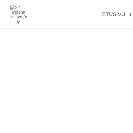
Siirry
sisältöön
ETUSIVU