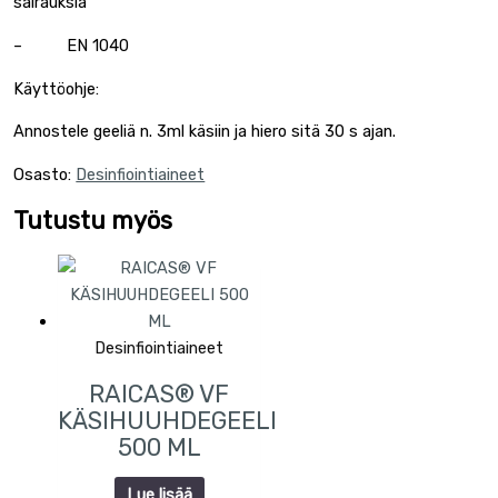
sairauksia
– EN 1040
Käyttöohje:
Annostele geeliä n. 3ml käsiin ja hiero sitä 30 s ajan.
Osasto:
Desinfiointiaineet
Tutustu myös
Desinfiointiaineet
RAICAS® VF
KÄSIHUUHDEGEELI
500 ML
Lue lisää