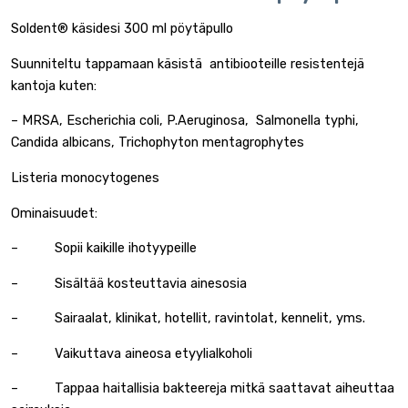
Soldent® käsidesi 300 ml pöytäpullo
Suunniteltu tappamaan käsistä antibiooteille resistentejä
kantoja kuten:
– MRSA, Escherichia coli, P.Aeruginosa, Salmonella typhi,
Candida albicans, Trichophyton mentagrophytes
Listeria monocytogenes
Ominaisuudet:
– Sopii kaikille ihotyypeille
– Sisältää kosteuttavia ainesosia
– Sairaalat, klinikat, hotellit, ravintolat, kennelit, yms.
– Vaikuttava aineosa etyylialkoholi
– Tappaa haitallisia bakteereja mitkä saattavat aiheuttaa