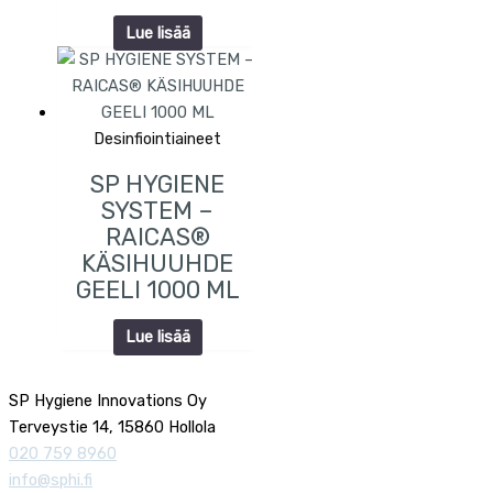
Lue lisää
Desinfiointiaineet
SP HYGIENE
SYSTEM –
RAICAS®
KÄSIHUUHDE
GEELI 1000 ML
Lue lisää
SP Hygiene Innovations Oy
Terveystie 14, 15860 Hollola
020 759 8960
info@sphi.fi