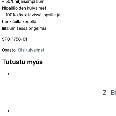
– 50% hiljaisempi kuin
kilpailijoiden kuivaimet.
– 100% käytetävissä lapsilla ja
henkilöillä kenellä
liikkumisessa ongelmia.
SP811758-01
Osasto:
Käsikuivaimet
Tutustu myös
Z- 