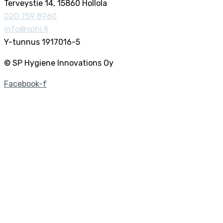
Terveystie 14, 15860 Hollola
020 759 8960
info@sphi.fi
Y-tunnus 1917016-5
© SP Hygiene Innovations Oy
Facebook-f