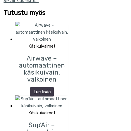
SP Air kids esite.fi
Tutustu myös
Käsikuivaimet
Airwave –
automaattinen
käsikuivain,
valkoinen
Lue lisää
Käsikuivaimet
Sup’Air –