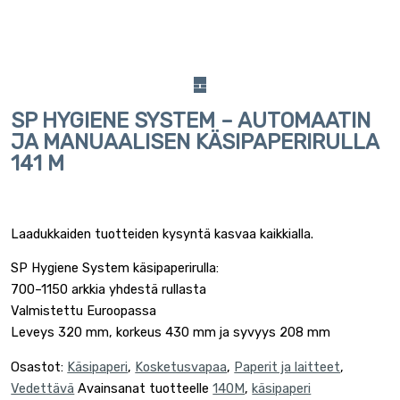
SP HYGIENE SYSTEM – AUTOMAATIN
JA MANUAALISEN KÄSIPAPERIRULLA
141 M
Laadukkaiden tuotteiden kysyntä kasvaa kaikkialla.
SP Hygiene System käsipaperirulla:
700–1150 arkkia yhdestä rullasta
Valmistettu Euroopassa
Leveys 320 mm, korkeus 430 mm ja syvyys 208 mm
Osastot:
Käsipaperi
,
Kosketusvapaa
,
Paperit ja laitteet
,
Vedettävä
Avainsanat tuotteelle
140M
,
käsipaperi