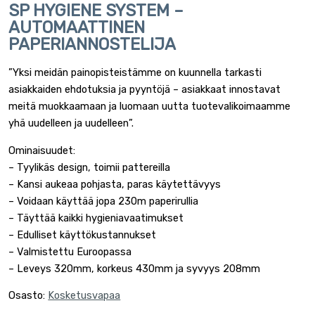
SP HYGIENE SYSTEM –
AUTOMAATTINEN
PAPERIANNOSTELIJA
”Yksi meidän painopisteistämme on kuunnella tarkasti
asiakkaiden ehdotuksia ja pyyntöjä – asiakkaat innostavat
meitä muokkaamaan ja luomaan uutta tuotevalikoimaamme
yhä uudelleen ja uudelleen”.
Ominaisuudet:
– Tyylikäs design, toimii pattereilla
– Kansi aukeaa pohjasta, paras käytettävyys
– Voidaan käyttää jopa 230m paperirullia
– Täyttää kaikki hygieniavaatimukset
– Edulliset käyttökustannukset
– Valmistettu Euroopassa
– Leveys 320mm, korkeus 430mm ja syvyys 208mm
Osasto:
Kosketusvapaa