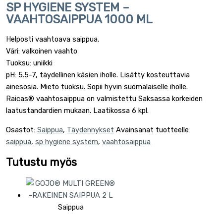
SP HYGIENE SYSTEM –
VAAHTOSAIPPUA 1000 ML
Helposti vaahtoava saippua.
Väri: valkoinen vaahto
Tuoksu: uniikki
pH: 5.5-7, täydellinen käsien iholle. Lisätty kosteuttavia
ainesosia. Mieto tuoksu. Sopii hyvin suomalaiselle iholle.
Raicas® vaahtosaippua on valmistettu Saksassa korkeiden
laatustandardien mukaan. Laatikossa 6 kpl.
Osastot:
Saippua
,
Täydennykset
Avainsanat tuotteelle
saippua
,
sp hygiene system
,
vaahtosaippua
Tutustu myös
Saippua