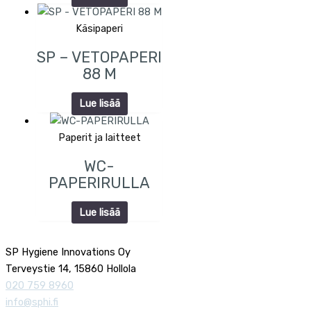
Käsipaperi
SP – VETOPAPERI
88 M
Lue lisää
Paperit ja laitteet
WC-
PAPERIRULLA
Lue lisää
SP Hygiene Innovations Oy
Terveystie 14, 15860 Hollola
020 759 8960
info@sphi.fi